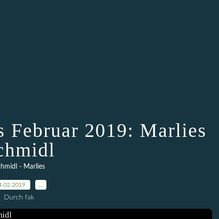
s Februar 2019: Marlies
chmidl
hmidl - Marlies
4.02.2019
…
Durch fak