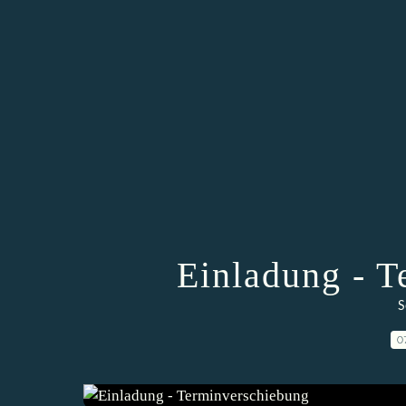
Einladung - 
S
0