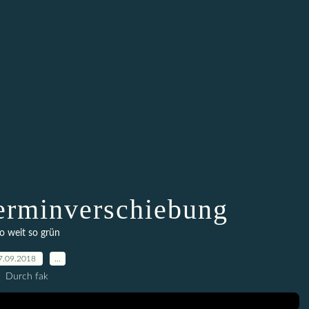
Terminverschiebung
o weit so grün
7.09.2018
…
Durch fak